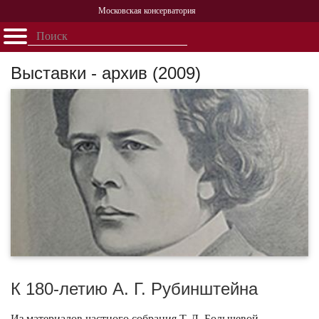
Московская консерватория
Открыть - закрыть
Главная
События
Афиша
Учеба
Наука
Структура
Персоналии
История
Выставки - архив (2009)
Партнерство
К 180-летию А. Г. Рубинштейна
Из материалов частного собрания Т. Л. Болычевой