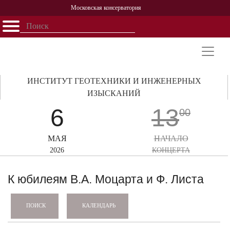
Московская консерватория
Открыть - закрыть
Главная
События
Афиша
Учеба
Наука
Структура
Персоналии
История
Партнерство
ИНСТИТУТ ГЕОТЕХНИКИ И ИНЖЕНЕРНЫХ
ИЗЫСКАНИЙ
6
13
00
МАЯ
НАЧАЛО
2026
КОНЦЕРТА
К юбилеям В.А. Моцарта и Ф. Листа
КАЛЕНДАРЬ
ПОИСК