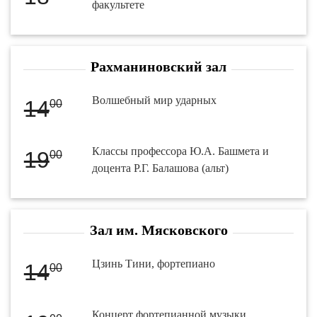
факультете
Рахманиновский зал
Волшебный мир ударных
14
00
Классы профессора Ю.А. Башмета и
19
00
доцента Р.Г. Балашова (альт)
Зал им. Мясковского
Цзинь Тини, фортепиано
14
00
Концерт фортепианной музыки