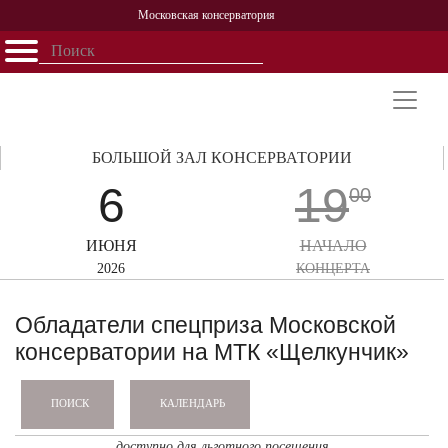
Московская консерватория
Открыть - закрыть
Главная
События
Афиша
Учеба
Наука
Структура
Персоналии
История
Партнерство
БОЛЬШОЙ ЗАЛ КОНСЕРВАТОРИИ
6
19
00
ИЮНЯ
НАЧАЛО
2026
КОНЦЕРТА
Обладатели спецприза Московской
консерватории на МТК «Щелкунчик»
КАЛЕНДАРЬ
ПОИСК
доступно для льготного посещения