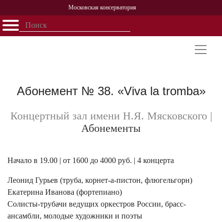
Московская консерватория
Открыть - закрыть
Главная
События
Афиша
Учеба
Наука
Структура
Персоналии
История
Партнерство
Абонемент № 38. «Viva la tromba»
Концертный зал имени Н.Я. Мясковского
|
Абонементы
Начало в 19.00 | от 1600 до 4000 руб. | 4 концерта
Леонид Гурьев (труба, корнет-а-пистон, флюгельгорн)
Екатерина Иванова (фортепиано)
Солисты-трубачи ведущих оркестров России, брасс-
ансамбли, молодые художники и поэты