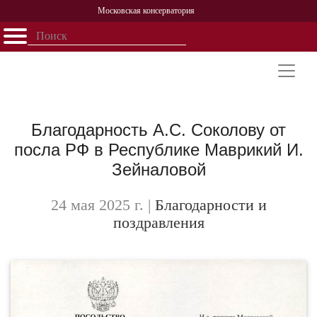
Московская консерватория
Открыть - закрыть
Главная
События
Афиша
Учеба
Наука
Структура
Персоналии
История
Партнерство
Благодарность А.С. Соколову от
посла РФ в Республике Маврикий И.
Зейналовой
24 мая 2025 г.
|
Благодарности и
поздравления