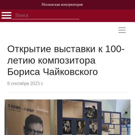
Московская консерватория
Открыть - закрыть
Главная
События
Афиша
Учеба
Наука
Структура
Персоналии
История
Партнерство
Открытие выставки к 100-
летию композитора
Бориса Чайковского
8 сентября 2025 г.