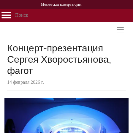
Московская консерватория
Открыть - закрыть
Главная
События
Афиша
Учеба
Наука
Структура
Персоналии
История
Партнерство
Концерт-презентация
Сергея Хворостьянова,
фагот
14 февраля 2026 г.