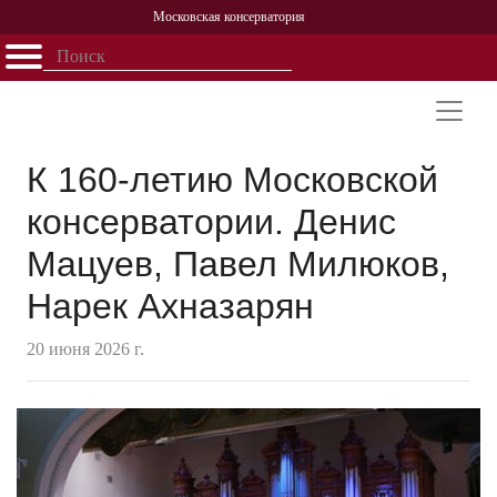
Московская консерватория
Открыть - закрыть
Главная
События
Афиша
Учеба
Наука
Структура
Персоналии
История
Партнерство
К 160-летию Московской
консерватории. Денис
Мацуев, Павел Милюков,
Нарек Ахназарян
20 июня 2026 г.