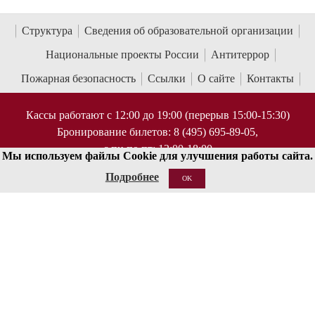
Структура
Сведения об образовательной организации
Национальные проекты России
Антитеррор
Пожарная безопасность
Ссылки
О сайте
Контакты
Кассы работают с 12:00 до 19:00 (перерыв 15:00-15:30)
Бронирование билетов: 8 (495) 695-89-05,
с пн по пт; 12:00-18:00
Мы используем файлы Cookie для улучшения работы сайта.
Справки по билетам: 8 (495) 629-91-68
Подробнее
OK
КОНТАКТЫ
125009 Москва, ул Большая Никитская 13/6
document@mosconsv.ru
+7 495 629-20-60 (только по ВУЗу)