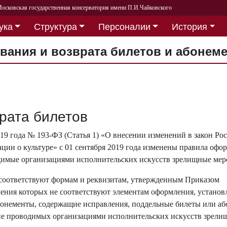
осковская государственная консерватория имени П.И.Чайковского
ука
Структура
Персоналии
История
вания и возврата билетов и абонем
рата билетов
19 года № 193-ФЗ (Статья 1) «О внесении изменений в закон Ро
ии о культуре» с 01 сентября 2019 года изменены правила офо
одимые организациями исполнительских искусств зрелищные мер
 соответствуют формам и реквизитам, утвержденным Приказом
ления которых не соответствуют элементам оформления, устано
бонементы, содержащие исправления, поддельные билеты или а
ние проводимых организациями исполнительских искусств зрел