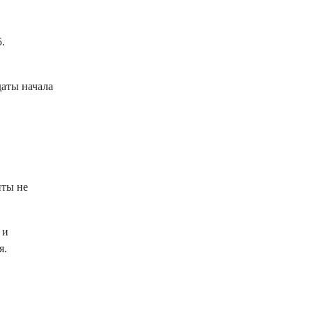
.
даты начала
нты не
 и
я.