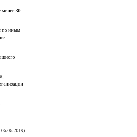
е менее 30
я по иным
не
лищного
й,
организации
х
06.06.2019)