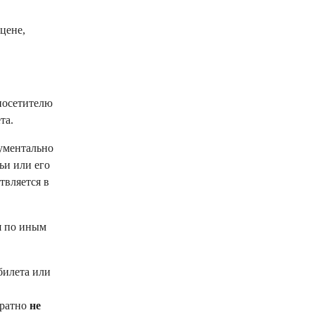
цене,
посетителю
та.
кументально
ьи или его
твляется в
я по иным
билета или
братно
не