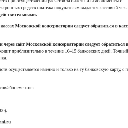
сств при осуществлении расчетов за билеты или абонементы с
ектронных средств платежа покупателям выдается кассовый чек.
едействительными.
 кассах Московской консерватории следует обратиться в кас
н через сайт Московской консерватории следует обратиться 
ходит приблизительно в течение 10–15 банковских дней. Точный
нка.
дств осуществляется именно и только на ту банковскую карту, с
тов/абонементов:
00).
ni.ru