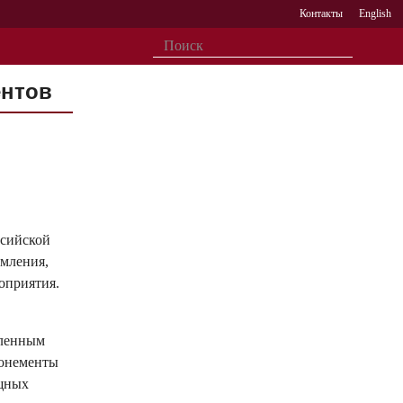
Контакты
English
ентов
ссийской
рмления,
оприятия.
вленным
бонементы
ищных