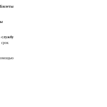
Билеты
сы
в службу
 срок
 помощью