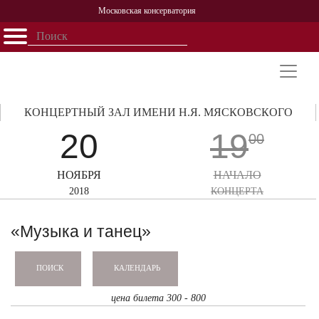
Московская консерватория
Открыть - закрыть
Главная
События
Афиша
Учеба
Наука
Структура
Персоналии
История
Партнерство
КОНЦЕРТНЫЙ ЗАЛ ИМЕНИ Н.Я. МЯСКОВСКОГО
20
19
00
НОЯБРЯ
НАЧАЛО
2018
КОНЦЕРТА
«Музыка и танец»
КАЛЕНДАРЬ
ПОИСК
цена билета 300 - 800