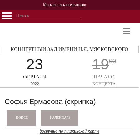
Московская консерватория
Открыть - закрыть
Главная
События
Афиша
Учеба
Наука
Структура
Персоналии
История
Партнерство
КОНЦЕРТНЫЙ ЗАЛ ИМЕНИ Н.Я. МЯСКОВСКОГО
23
19
00
ФЕВРАЛЯ
НАЧАЛО
2022
КОНЦЕРТА
Софья Ермасова (скрипка)
КАЛЕНДАРЬ
ПОИСК
доступно по пушкинской карте