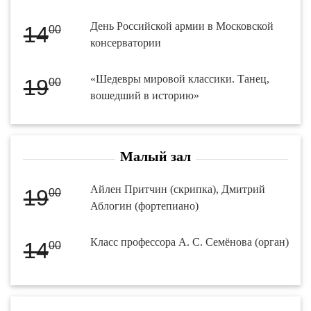
День Российской армии в Московской
14
00
консерватории
«Шедевры мировой классики. Танец,
19
00
вошедший в историю»
Малый зал
Айлен Притчин (скрипка), Дмитрий
19
00
Аблогин (фортепиано)
Класс профессора А. С. Семёнова (орган)
14
00