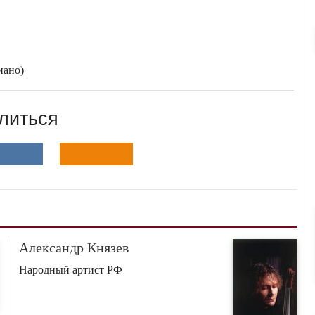
иано)
литься
Александр Князев
Народный артист РФ