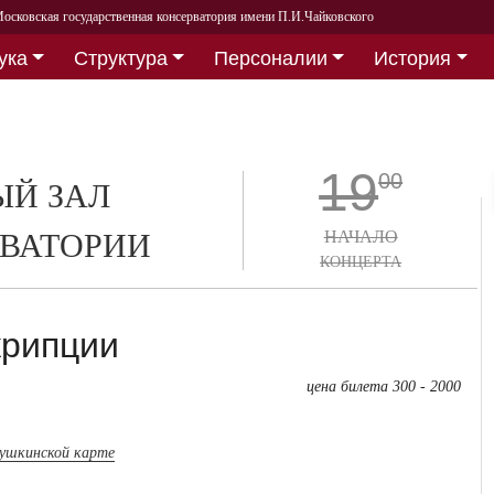
осковская государственная консерватория имени П.И.Чайковского
ука
Структура
Персоналии
История
19
00
Й ЗАЛ
ВАТОРИИ
НАЧАЛО
КОНЦЕРТА
крипции
цена билета 300 - 2000
пушкинской карте