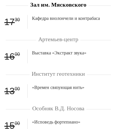
Зал им. Мясковского
Кафедра виолончели и контрабаса
17
30
Артемьев-центр
Выставка «Экстракт звука»
16
00
Институт геотехники
«Времен связующая нить»
13
00
Особняк В.Д. Носова
«Исповедь фортепиано»
15
00