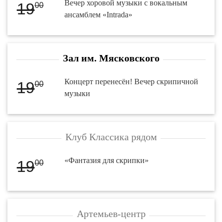
Вечер хоровой музыки с вокальным
19
00
ансамблем «Intrada»
Зал им. Мясковского
Концерт перенесён! Вечер скрипичной
19
00
музыки
Клуб Классика рядом
«Фантазия для скрипки»
19
00
Артемьев-центр