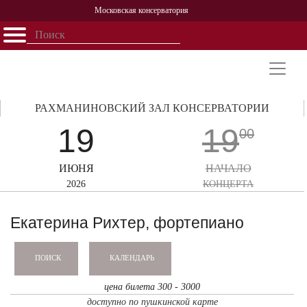
Московская консерватория
Открыть - закрыть
Главная
События
Афиша
Учеба
Наука
Структура
Персоналии
История
Партнерство
РАХМАНИНОВСКИЙ ЗАЛ КОНСЕРВАТОРИИ
19
19
00
ИЮНЯ
НАЧАЛО
2026
КОНЦЕРТА
Екатерина Рихтер, фортепиано
КАЛЕНДАРЬ
ПОИСК
цена билета 300 - 3000
доступно по пушкинской карте