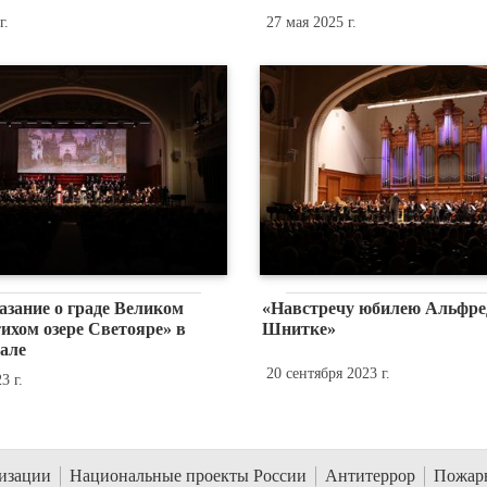
г.
27 мая 2025 г.
азание о граде Великом
«Навстречу юбилею Альфре
ихом озере Светояре» в
Шнитке»
але
20 сентября 2023 г.
3 г.
низации
Национальные проекты России
Антитеррор
Пожарн