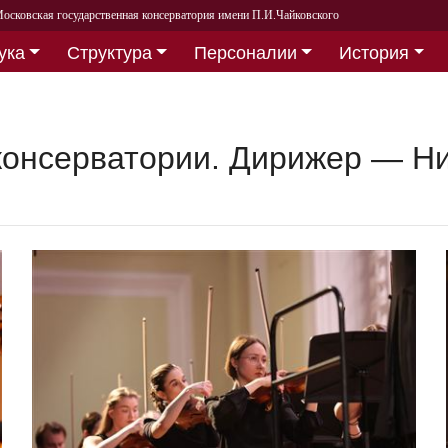
осковская государственная консерватория имени П.И.Чайковского
ука
Структура
Персоналии
История
консерватории. Дирижер — Н