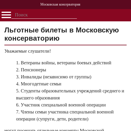
Московская консерватория
Открыть - закрыть
Главная
События
Афиша
Учеба
Наука
Структура
Персоналии
История
Льготные билеты в Московскую
Партнерство
консерваторию
Уважаемые слушатели!
1. Ветераны войны, ветераны боевых действий
2. Пенсионеры
3. Инвалиды (независимо от группы)
4. Многодетные семьи
5. Студенты образовательных учреждений среднего и
высшего образования
6. Участник специальной военной операции
7. Члены семьи участника специальной военной
операции (супруги, дети, родители)
могут посещать отдельные концерты Московской