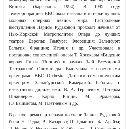
Виньяса (Барселона, 1994). В 1995 году
телекорпорацией BBC была названа в пятерке лучших
молодых оперных певцов мира. Гастрольные
выступления Ларисы Рудаковой проходят начиная от
Нью-Йоркской Метрополитен Опера до лучших
театров Европы: Гамбург; Флоренция; Зальцбург;
Бельгия; Франция; Италия и др. Участвовала в
постановке современной оперы Т. Хосокавы «Видение
короля Лира» (Япония) в рамках 3-ей Всемирной
Театральной Олимпиады. Выступала с известными
оркестрами BBC Orchestra; Датским симфоническим
оркестром; Зальцбургской Камератой. Работала с
известными дирижёрами: В. А. Гергиевым; Петером
Шнайдером; Карло Рицци, М. Эрмлером,
Ю. Башметом, М. Плетневым и др.
В разное время партнёрами по сцене Ларисы Рудаковой
были Н. Гедда; В. Казарова; П. Доминго; Ф. Арайза;
Л. Нуччи, Е. Нестеренко, Е. Образцова, Т. Синявская и