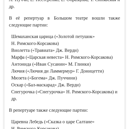
др.
В её репертуар в Большом театре вошли также
следующие партии:
Шемаханская царица («Золотой петушок»
Н. Римского-Корсакова)
Виолетта («Травиата» Дж. Верди)
Марфа («Царская невеста» Н. Римского-Корсакова)
Антонида («Иван Сусанин» М. Глинки)
Лючия («Лючия ди Ламмермур» Г. Доницетти)
Мюзета («Богема» Дж. Пуччини)
Оскар («Бал-маскарад» Дж. Верди)
Снегурочка («Снегурочка» Н. Римского-Корсакова) и
др.
В репертуаре также следующие партии:
Царевна Лебедь («Сказка о царе Салтане»
Н. Римского-Корсакова)