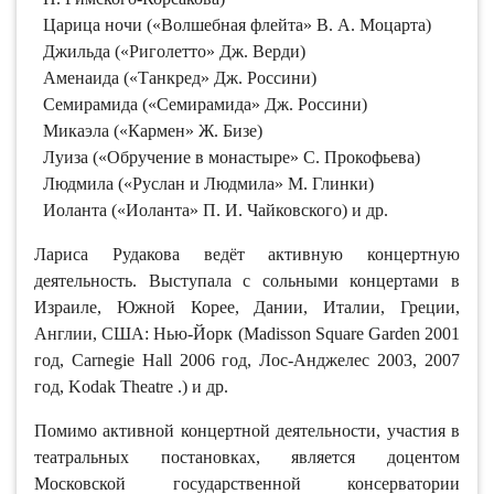
Царица ночи («Волшебная флейта» В. А. Моцарта)
Джильда («Риголетто» Дж. Верди)
Аменаида («Танкред» Дж. Россини)
Семирамида («Семирамида» Дж. Россини)
Микаэла («Кармен» Ж. Бизе)
Луиза («Обручение в монастыре» С. Прокофьева)
Людмила («Руслан и Людмила» М. Глинки)
Иоланта («Иоланта» П. И. Чайковского) и др.
Лариса Рудакова ведёт активную концертную
деятельность. Выступала с сольными концертами в
Израиле, Южной Корее, Дании, Италии, Греции,
Англии, США: Нью-Йорк (Madisson Square Garden 2001
год, Carnegie Hall 2006 год, Лос-Анджелес 2003, 2007
год, Kodak Theatre .) и др.
Помимо активной концертной деятельности, участия в
театральных постановках, является доцентом
Московской государственной консерватории