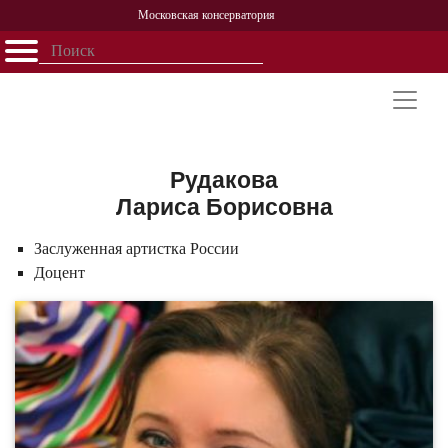
Московская консерватория
Открыть - закрыть
Главная
События
Афиша
Учеба
Наука
Структура
Персоналии
История
Партнерство
Рудакова
Лариса Борисовна
Заслуженная артистка России
Доцент