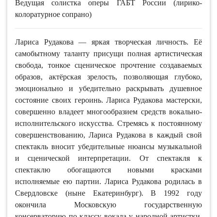
Ведущая солистка оперы ГАБТ России (лирико-
колоратурное сопрано)
Лариса Рудакова — яркая творческая личность. Её
самобытному таланту присущи полная артистическая
свобода, тонкое сценическое прочтение создаваемых
образов, актёрская зрелость, позволяющая глубоко,
эмоционально и убедительно раскрывать душевное
состояние своих героинь. Лариса Рудакова мастерски,
совершенно владеет многообразием средств вокально-
исполнительского искусства. Стремясь к постоянному
совершенствованию, Лариса Рудакова в каждый свой
спектакль вносит убедительные нюансы музыкальной
и сценической интерпретации. От спектакля к
спектаклю обогащаются новыми красками
исполняемые ею партии. Лариса Рудакова родилась в
Свердловске (ныне Екатеринбург). В 1992 году
окончила Московскую государственную
консерваторию по классу вокала у народной артистки,