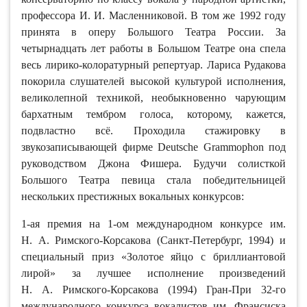
профессора И. И. Масленниковой. В том же 1992 году
принята в оперу Большого Театра России. За
четырнадцать лет работы в Большом Театре она спела
весь лирико-колоратурный репертуар. Лариса Рудакова
покорила слушателей высокой культурой исполнения,
великолепной техникой, необыкновенно чарующим
бархатным тембром голоса, которому, кажется,
подвластно всё. Проходила стажировку в
звукозаписывающей фирме Deutsche Grammophon под
руководством Джона Фишера. Будучи солисткой
Большого Театра певица стала победительницей
нескольких престижных вокальных конкурсов:
1-ая премия на 1-ом международном конкурсе им.
Н. А. Римского-Корсакова (Санкт-Петербург, 1994) и
специальный приз «Золотое яйцо с бриллиантовой
лирой» за лучшее исполнение произведений
Н. А. Римского-Корсакова (1994) Гран-При 32-го
международного конкурса вокалистов им. Франсиска