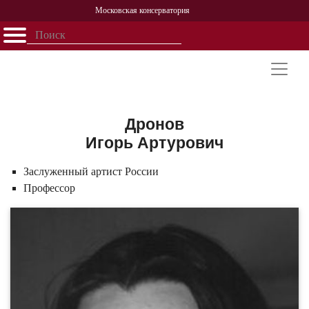
Московская консерватория
Открыть - закрыть
Главная
События
Афиша
Учеба
Наука
Структура
Персоналии
История
Партнерство
Дронов
Игорь Артурович
Заслуженный артист России
Профессор