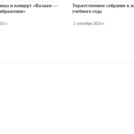
вка и концерт «Валаам —
Торжественное собрание к н
еображения»
учебного года
25 г.
2 сентября 2024 г.
огия и номенология.
Сакари Ойкумена: презента
ы конференции
Ad Marginem...