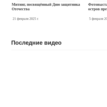
Митинг, посвящённый Дню защитника
Фотовыста
Отечества
остров пр
21 февраля 2025 г.
5 февраля 20
Последние видео
Собрание ко Дню Победы.
Терминол
Фрагменты
Фрагмент