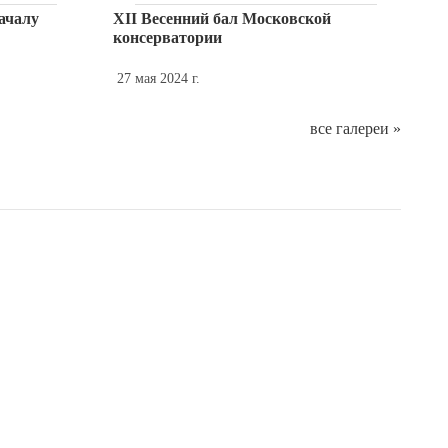
ачалу
XII Весенний бал Московской
консерватории
27 мая 2024 г.
все галереи »
ция книги
XX конкурс имени Ю.Н. Холопова.
Фрагменты