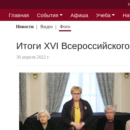
М
Главная
События
Афиша
Учеба
На
Партнерство
Новости
Видео
Фото
Итоги XVI Всероссийского
30 апреля 2022 г.