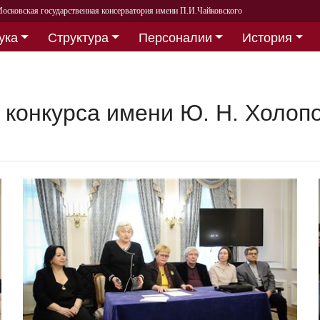
осковская государственная консерватория имени П.И.Чайковского
ука
Структура
Персоналии
История
 конкурса имени Ю. Н. Холоп