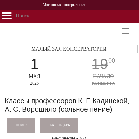
Московская консерватория
Открыть - закрыть
Главная
События
Афиша
Учеба
Наука
Структура
Персоналии
История
Партнерство
МАЛЫЙ ЗАЛ КОНСЕРВАТОРИИ
1
19
00
МАЯ
НАЧАЛО
2026
КОНЦЕРТА
Классы профессоров К. Г. Кадинской,
А. С. Ворошило (сольное пение)
КАЛЕНДАРЬ
ПОИСК
цена билета - 300