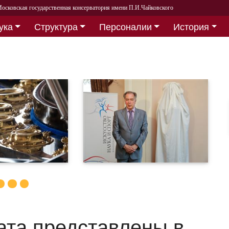
осковская государственная консерватория имени П.И.Чайковского
ука
Структура
Персоналии
История
ата представлены в