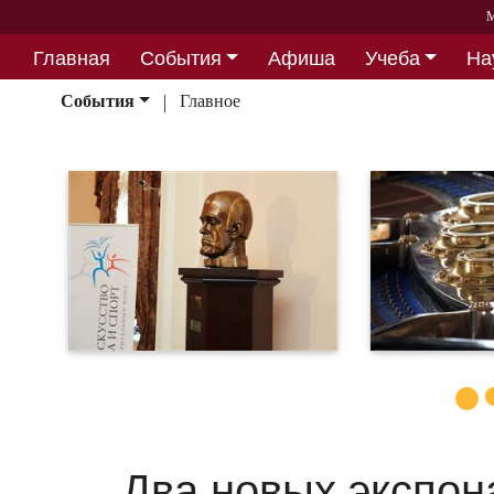
М
Главная
События
Афиша
Учеба
На
Партнерство
События
Главное
Два новых экспон