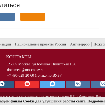
литься
низации
Национальные проекты России
Антитеррор
Пожарн
КОНТАКТЫ
125009 Москва, ул Большая Никитская 13/6
document@mosconsv.ru
+7 495 629-20-60 (только по ВУЗу)
осковская государственная консерватория имени П.И.Чайковского. Все п
ьзуем файлы Cookie для улучшения работы сайта.
Подробне