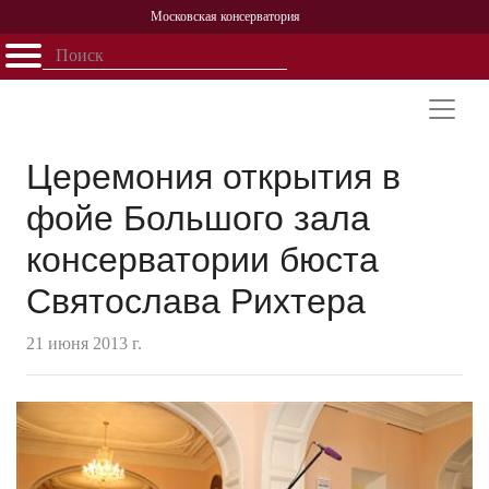
Московская консерватория
Открыть - закрыть
Главная
События
Афиша
Учеба
Наука
Структура
Персоналии
История
Партнерство
Церемония открытия в
фойе Большого зала
консерватории бюста
Святослава Рихтера
21 июня 2013 г.