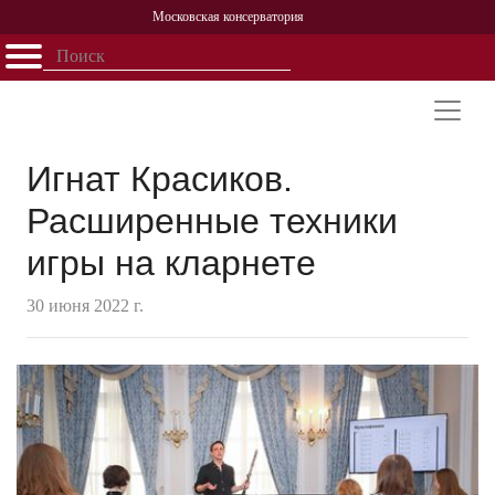
Московская консерватория
Открыть - закрыть
Главная
События
Афиша
Учеба
Наука
Структура
Персоналии
История
Партнерство
Игнат Красиков.
Расширенные техники
игры на кларнете
30 июня 2022 г.