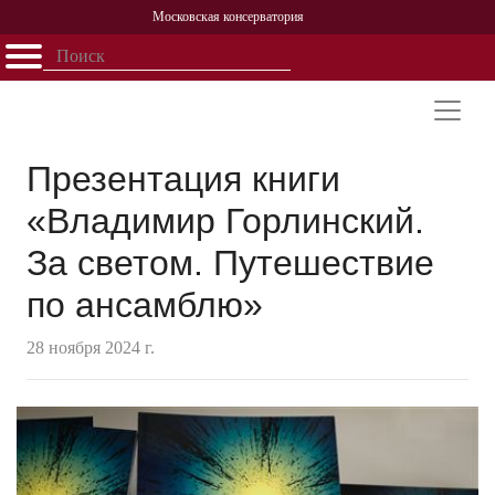
Московская консерватория
Открыть - закрыть
Главная
События
Афиша
Учеба
Наука
Структура
Персоналии
История
Партнерство
Презентация книги
«Владимир Горлинский.
За светом. Путешествие
по ансамблю»
28 ноября 2024 г.