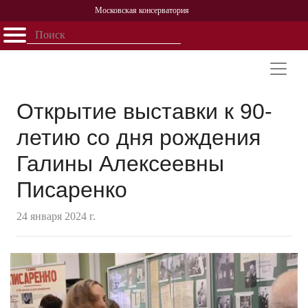
Московская консерватория
Открыть - закрыть
Главная
События
Афиша
Учеба
Наука
Структура
Персоналии
История
Партнерство
Открытие выставки к 90-
летию со дня рождения
Галины Алексеевны
Писаренко
24 января 2024 г.