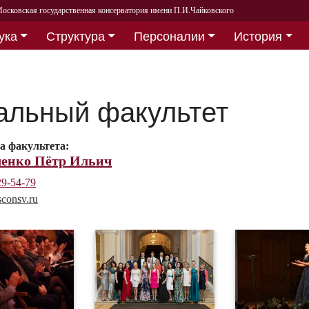
осковская государственная консерватория имени П.И.Чайковского
ука
Структура
Персоналии
История
альный факультет
на факультета:
енко Пётр Ильич
29-54-79
consv.ru