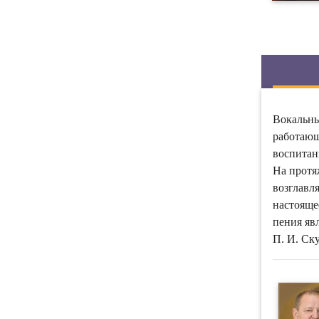
Вокальны
работающ
воспитан
На протя
возглавл
настояще
пения яв
П. И. Ск