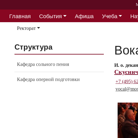
М
Главная
События
Афиша
Учеба
На
Партнерство
Ректорат
Структура
Вок
Кафедра сольного пения
И. о. дека
Скуснич
Кафедра оперной подготовки
+7 (495) 6
vocal@
mos