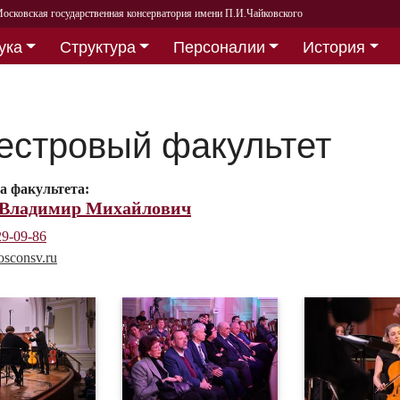
осковская государственная консерватория имени П.И.Чайковского
ука
Структура
Персоналии
История
естровый факультет
на факультета:
 Владимир Михайлович
29-09-86
sconsv.ru