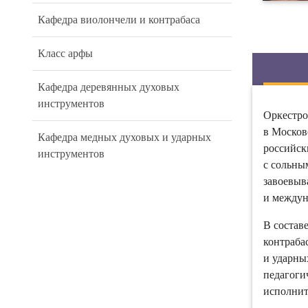
Кафедра виолончели и контрабаса
Класс арфы
Кафедра деревянных духовых
инструментов
Оркестро
в Москов
Кафедра медных духовых и ударных
российск
инструментов
с сольны
завоевыв
и междун
В состав
контраба
и ударны
педагоги
исполнит