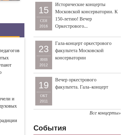
Исторические концерты
15
Московской консерватории. К
150-летию! Вечер
СЕН
Оркестрового...
2016
Гала-концерт оркестрового
23
педагогов
факультета Московской
итых
консерватории
ЯНВ
упают
2012
о
Вечер оркестрового
19
факультета. Гала–концерт
ОКТ
нчели и
2011
 духовых
Все концерты»
традиции
События