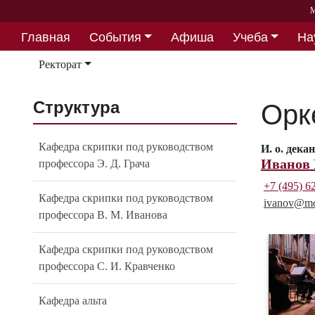
М
Главная
События
Афиша
Учеба
На
Партнерство
Ректорат
Структура
Орк
Кафедра скрипки под руководством
И. о. дека
Иванов
профессора Э. Д. Грача
+7 (495) 6
Кафедра скрипки под руководством
ivanov@
mo
профессора В. М. Иванова
Кафедра скрипки под руководством
профессора С. И. Кравченко
Кафедра альта