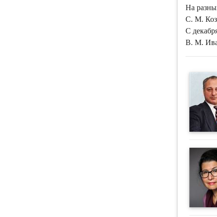
На разны
С. М. Коз
С декабря
В. М. Ив