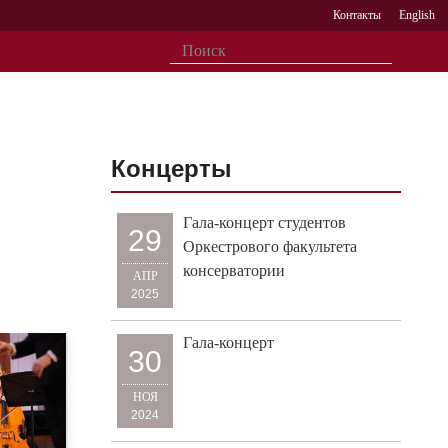
Контакты
English
Концерты
Гала-концерт студентов
29
Оркестрового факультета
консерватории
АПР
2025
Гала-концерт
30
НОЯ
2024