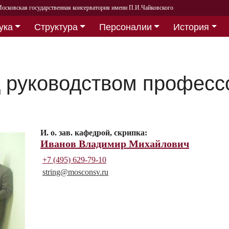
осковская государственная консерватория имени П.И.Чайковского
ука
Структура
Персоналии
История
д руководством професс
И. о. зав. кафедрой, скрипка:
Иванов Владимир Михайлович
+7 (495) 629-79-10
string@
mosconsv.ru