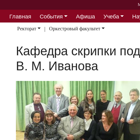
М
Главная
События
Афиша
Учеба
На
Партнерство
Ректорат
Оркестровый факультет
Кафедра скрипки по
В. М. Иванова