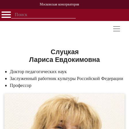
Московская консерватория
Открыть - закрыть
Главная
События
Афиша
Учеба
Наука
Структура
Персоналии
История
Партнерство
Слуцкая
Лариса Евдокимовна
Доктор педагогических наук
Заслуженный работник культуры Российской Федерации
Профессор