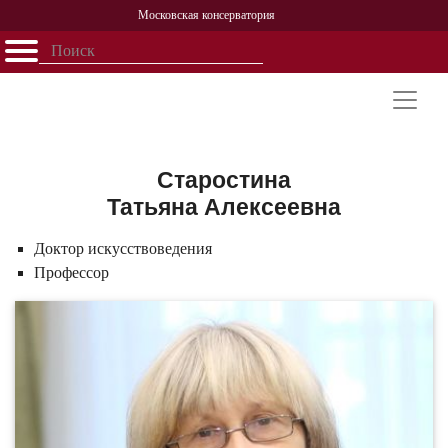
Московская консерватория
Открыть - закрыть
Главная
События
Афиша
Учеба
Наука
Структура
Персоналии
История
Партнерство
Старостина
Татьяна Алексеевна
Доктор искусствоведения
Профессор