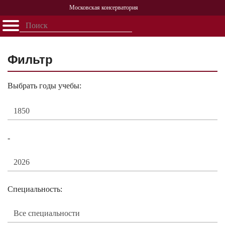
Московская консерватория
Открыть - закрыть
Главная
События
Афиша
Учеба
Наука
Структура
Персоналии
История
Партнерство
Фильтр
Выбрать годы учебы:
-
Специальность: