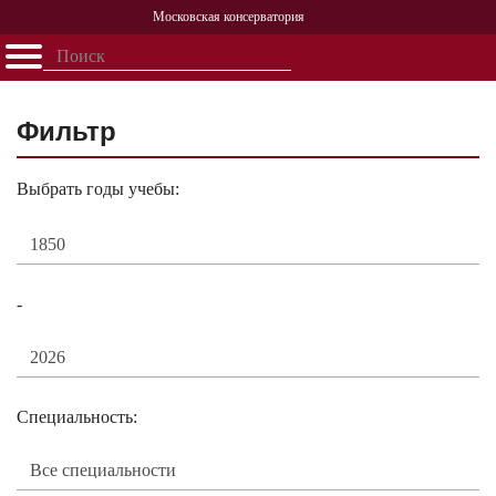
Московская консерватория
Открыть - закрыть
Главная
События
Афиша
Учеба
Наука
Структура
Персоналии
История
Партнерство
Фильтр
Выбрать годы учебы:
-
Специальность: