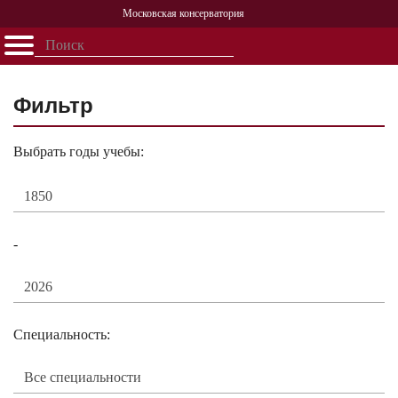
Московская консерватория
Открыть - закрыть
Главная
События
Афиша
Учеба
Наука
Структура
Персоналии
История
Партнерство
Фильтр
Выбрать годы учебы:
-
Специальность: