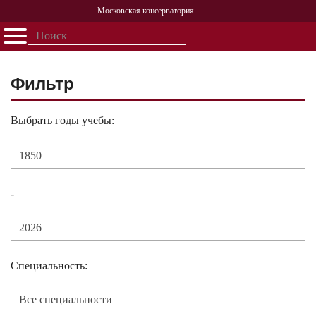
Московская консерватория
Открыть - закрыть
Главная
События
Афиша
Учеба
Наука
Структура
Персоналии
История
Партнерство
Фильтр
Выбрать годы учебы:
-
Специальность: