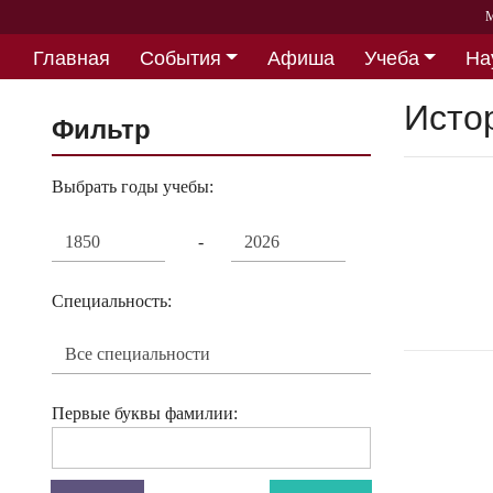
М
Главная
События
Афиша
Учеба
На
Партнерство
Исто
Фильтр
Выбрать годы учебы:
-
Специальность:
Первые буквы фамилии: