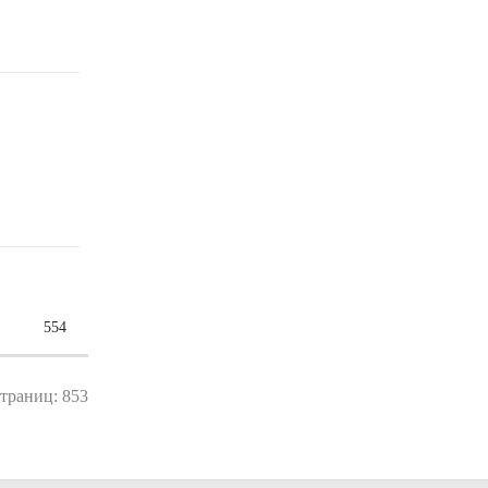
554
страниц: 853