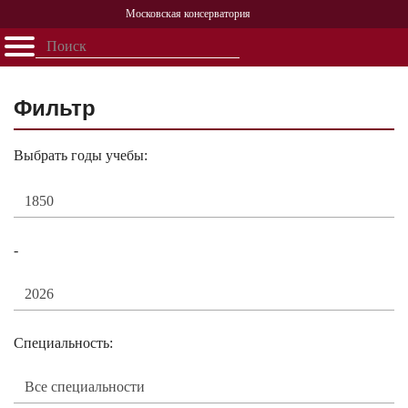
Московская консерватория
Открыть - закрыть
Главная
События
Афиша
Учеба
Наука
Структура
Персоналии
История
Партнерство
Фильтр
Выбрать годы учебы:
-
Специальность: