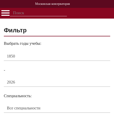
Московская консерватория
Открыть - закрыть
Главная
События
Афиша
Учеба
Наука
Структура
Персоналии
История
Партнерство
Фильтр
Выбрать годы учебы:
-
Специальность: