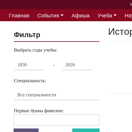
М
Главная
События
Афиша
Учеба
На
Партнерство
Исто
Фильтр
Выбрать годы учебы:
-
Специальность:
Первые буквы фамилии: