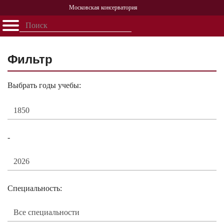
Московская консерватория
Открыть - закрыть
Главная
События
Афиша
Учеба
Наука
Структура
Персоналии
История
Партнерство
Фильтр
Выбрать годы учебы:
-
Специальность: