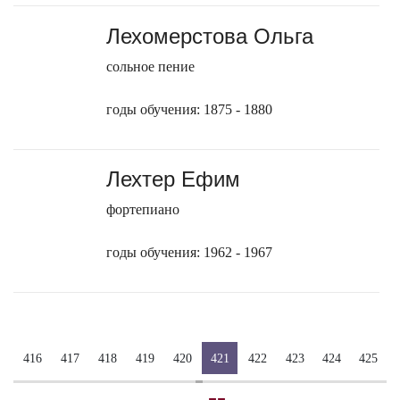
Лехомерстова Ольга
сольное пение
годы обучения: 1875 - 1880
Лехтер Ефим
фортепиано
годы обучения: 1962 - 1967
416
417
418
419
420
421
422
423
424
425
-
-